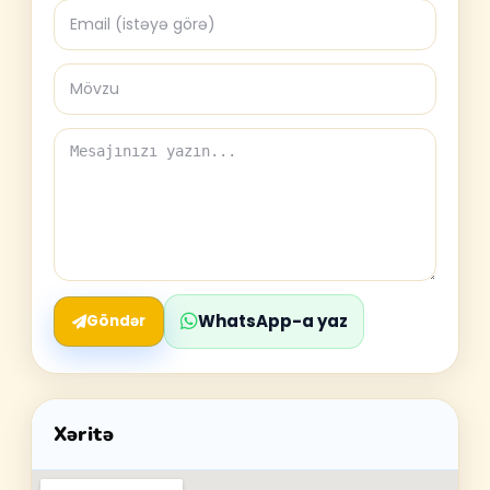
WhatsApp-a yaz
Göndər
Xəritə