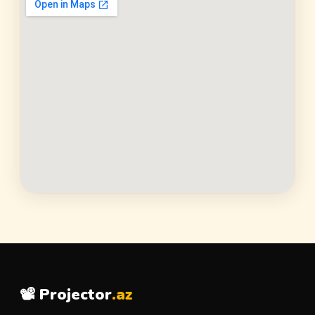
📽️ Projector
.az