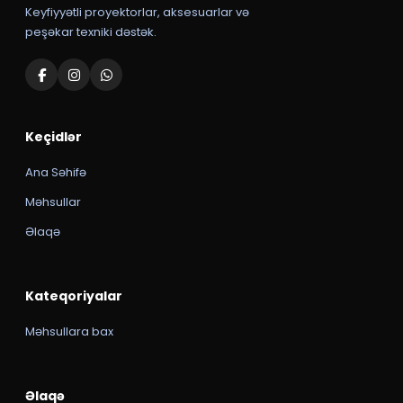
Keyfiyyətli proyektorlar, aksesuarlar və
peşəkar texniki dəstək.
Keçidlər
Ana Səhifə
Məhsullar
Əlaqə
Kateqoriyalar
Məhsullara bax
Əlaqə