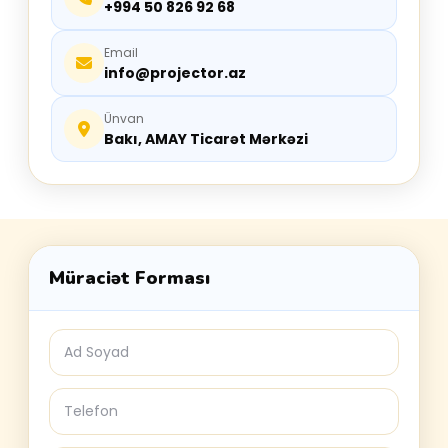
+994 50 826 92 68
Email
info@projector.az
Ünvan
Bakı, AMAY Ticarət Mərkəzi
Müraciət Forması