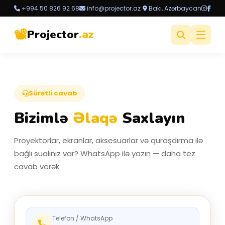
+994 50 826 92 68
info@projector.az
Bakı, Azərbaycan
📽️
Projector
.az
Sürətli cavab
Bizimlə
Əlaqə
Saxlayın
Proyektorlar, ekranlar, aksesuarlar və quraşdırma ilə
bağlı sualınız var? WhatsApp ilə yazın — daha tez
cavab verək.
Telefon / WhatsApp